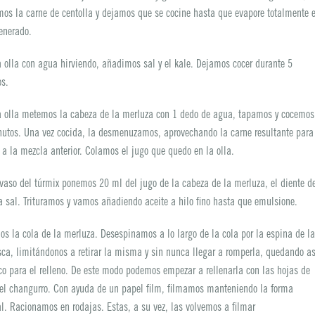
os la carne de centolla y dejamos que se cocine hasta que evapore totalmente e
enerado.
 olla con agua hirviendo, añadimos sal y el kale. Dejamos cocer durante 5
s.
a olla metemos la cabeza de la merluza con 1 dedo de agua, tapamos y cocemos
utos. Una vez cocida, la desmenuzamos, aprovechando la carne resultante para
 a la mezcla anterior. Colamos el jugo que quedo en la olla.
vaso del túrmix ponemos 20 ml del jugo de la cabeza de la merluza, el diente d
la sal. Trituramos y vamos añadiendo aceite a hilo fino hasta que emulsione.
s la cola de la merluza. Desespinamos a lo largo de la cola por la espina de l
sca, limitándonos a retirar la misma y sin nunca llegar a romperla, quedando as
co para el relleno. De este modo podemos empezar a rellenarla con las hojas de
 el changurro. Con ayuda de un papel film, filmamos manteniendo la forma
al. Racionamos en rodajas. Estas, a su vez, las volvemos a filmar