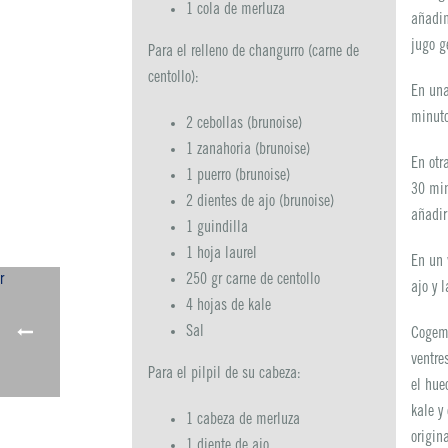
1 cola de merluza
añadim
jugo g
Para el relleno de changurro (carne de
centollo):
En una
minuto
2 cebollas (brunoise)
1 zanahoria (brunoise)
En otr
1 puerro (brunoise)
30 min
2 dientes de ajo (brunoise)
añadir
1 guindilla
1 hoja laurel
En un 
250 gr carne de centollo
ajo y 
4 hojas de kale
Sal
Cogemo
ventre
Para el pilpil de su cabeza
:
el hue
kale y
1 cabeza de merluza
origin
1 diente de ajo