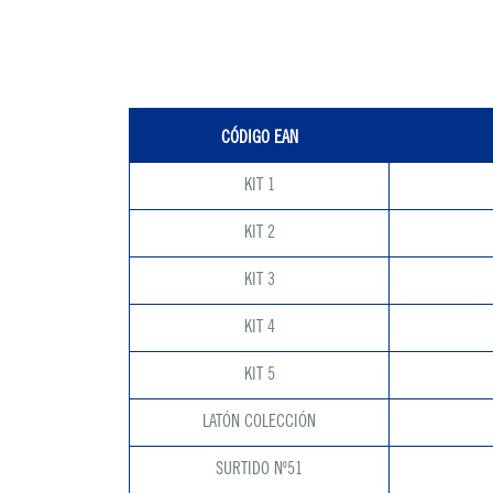
CÓDIGO EAN
KIT 1
KIT 2
KIT 3
KIT 4
KIT 5
LATÓN COLECCIÓN
SURTIDO Nº51