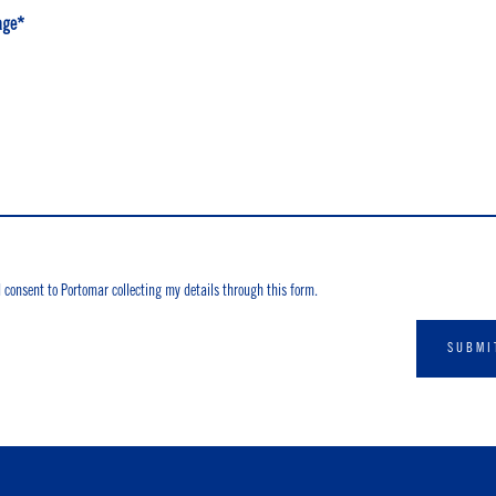
age*
I consent to Portomar collecting my details through this form.
SUBMI