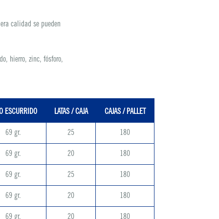
mera calidad se pueden
, hierro, zinc, fósforo,
O ESCURRIDO
LATAS / CAJA
CAJAS / PALLET
69 gr.
25
180
69 gr.
20
180
69 gr.
25
180
69 gr.
20
180
69 gr.
20
180