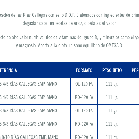
oceden de las Rías Gallegas con sello D.O.P. Elaborados con ingredientes de pri
degustar solos, en recetas de arroz, o patatas al vapor.
cto de alto valor nutritivo, rico en vitaminas del grupo B, y minerales como el yodo
y magnesio. Aporta a la dieta un sano equilibrio de OMEGA 3.
FERENCIA
FORMATO
PESO NETO
PES
S 4/6 RÍAS GALLEGAS EMP. MANO
OL-120 FA
111 gr.
S 4/6 RÍAS GALLEGAS EMP. MANO
RO-120 FA
111 gr.
S 6/8 RÍAS GALLEGAS EMP. MANO
OL-120 FA
111 gr.
S 6/8 RÍAS GALLEGAS EMP. MANO
RO-120 FA
111 gr.
 8/10 RÍAS GALLEGAS EMP. MANO
RO-120 FA
111 gr.