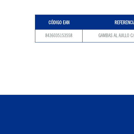
CÓDIGO EAN
REFERENCI
8436035153558
GAMBAS AL AJILLO C/