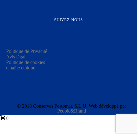
SUIVEZ-NOUS
Politique de Privacité
Avis légal
Politique de cookies
Chaîne éthique
© 2018 Conservas Portomar, S.L.U. Web développé par
People&Brand
0