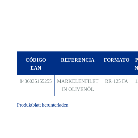
CÓDIGO
REFERENCIA
FORMATO
EAN
8436035155255
MARKELENFILET
RR-125 FA
1
IN OLIVENÖL
Produktblatt herunterladen